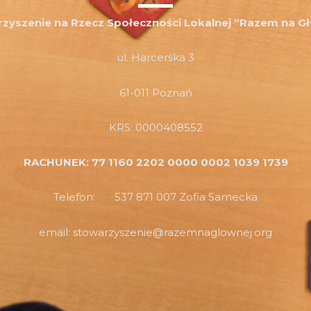
zyszenie na Rzecz Społeczności Lokalnej “Razem na G
ul. Harcerska 3
61-011 Poznań
KRS: 0000408552
RACHUNEK: 77 1160 2202 0000 0002 1039 1739
Telefon: 537 871 007 Zofia Samecka
email: stowarzyszenie@razemnaglownej.org