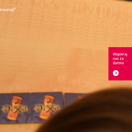
łównej”
Wspieraj
nas za
darmo